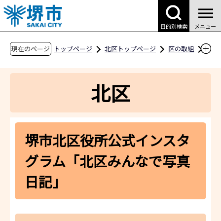
こ
の
目的別検索
メニュー
ペ
ー
現在のページ
トップページ
北区トップページ
区の取組
ジ
まちづくりの取組
の
堺市北区役所公式インスタグラム「北区みんな
北区
先
で写真日記」
頭
で
す
堺市北区役所公式インスタ
グラム「北区みんなで写真
日記」