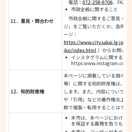
電話：
072-258-6706
、FAX：07
市政全般に関すること
市政全般に関するご意見・ご
11．意見・問合わせ
ジ」をご覧いただくか、各所属
ージ：
https://www.city.sakai.lg.jp/sh
iko/index.html
）からお問い合
インスタグラムに関するこ
https:www.instagram.com/
本ページに掲載している個々の
等）に関する知的財産権は、本
12．知的財産権
します。また、内容について「
や「引用」などの著作権法上認
断で複製・転用することはでき
本市は、本ページにおける
を保証する義務を負うもの
本市は、ユーザーが本ペー