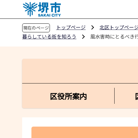
こ
の
ペ
トップページ
北区トップペー
現在のページ
ー
暮らしている街を知ろう
風水害時にとるべき
ジ
の
先
頭
で
す
区役所案内