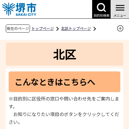
こ
の
目的別検索
メニュー
ペ
ー
現在のページ
トップページ
北区トップページ
ジ
区役所案内
こんなときはこちらへ
の
北区
先
頭
で
す
こんなときはこちらへ
※目的別に区役所の窓口や問い合わせ先をご案内しま
す。
お知りになりたい項目のボタンをクリックしてくだ
さい。