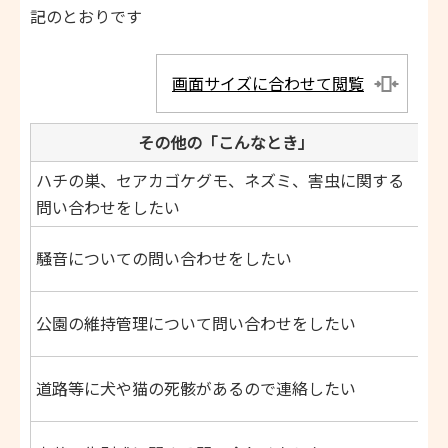
記のとおりです
画面サイズに合わせて閲覧
その他の「こんなとき」
ハチの巣、セアカゴケグモ、ネズミ、害虫に関する
生
問い合わせをしたい
電
環
騒音についての問い合わせをしたい
電
大
公園の維持管理について問い合わせをしたい
電
死
道路等に犬や猫の死骸があるので連絡したい
電
斎