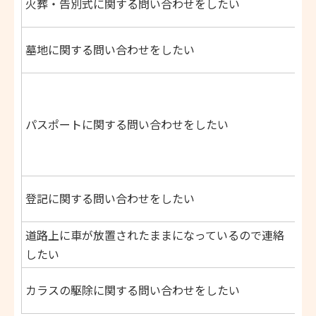
火葬・告別式に関する問い合わせをしたい
電
泉
墓地に関する問い合わせをしたい
電
大
電
パスポートに関する問い合わせをしたい
パ
セ
電
大
登記に関する問い合わせをしたい
電
道路上に車が放置されたままになっているので連絡
北
したい
電
環
カラスの駆除に関する問い合わせをしたい
電