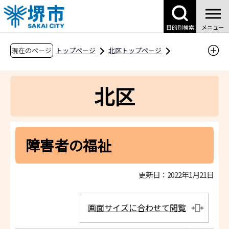
こ
の
目的別検索
メニュー
ペ
ー
現在のページ
トップページ
北区トップページ
ジ
区役所案内
こんなときはこちらへ
の
障害者の福祉
北区
先
頭
で
す
障害者の福祉
更新日：2022年1月21日
画面サイズに合わせて閲覧