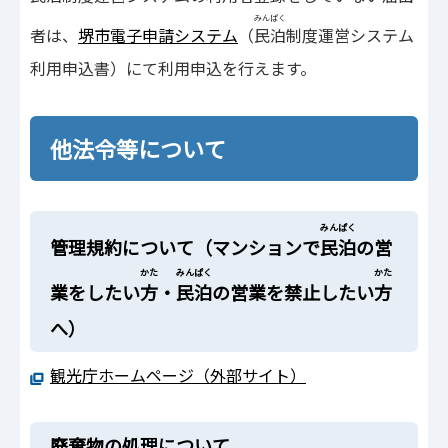
みんぱく
者は、
堺市電子申請システム
（
民泊
制度運営システム
利用申込書）にて利用申込を行えます。
他法令等について
みんぱく
管理規約について（マンションで
民泊
の営
かた
みんぱく
かた
業をしたい
方
・
民泊
の営業を禁止したい
方
へ）
観光庁ホームページ（外部サイト）
廃棄物の処理について