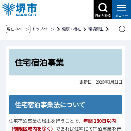
こ
の
目的別検索
メニュー
ペ
ー
現在のページ
トップページ
健康・福祉
環境衛生
ジ
業務別
住宅宿泊事業
の
先
頭
住宅宿泊事業
で
す
更新日：2026年3月31日
住宅宿泊事業法について
住宅宿泊事業の届出を行うことで、
年間 180日以内
（制限区域内を除く）
であれば住宅にて宿泊事業を行