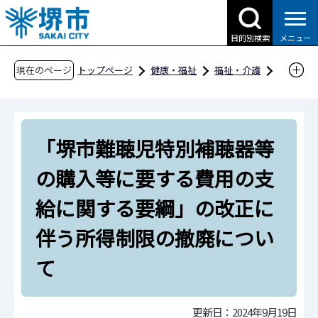
こ
の
目的別検索
メニュー
ペ
ー
現在のページ
トップページ
健康・福祉
福祉・介護
ジ
障害福祉
補装具・日常生活用具等
の
補装具費の支給
先
「堺市難聴児特別補聴器等の購入等に要する費
「堺市難聴児特別補聴器等
頭
用の支給に関する要綱」の改正に伴う所得制限
で
の購入等に要する費用の支
す
の撤廃について
給に関する要綱」の改正に
伴う所得制限の撤廃につい
て
更新日：2024年9月19日