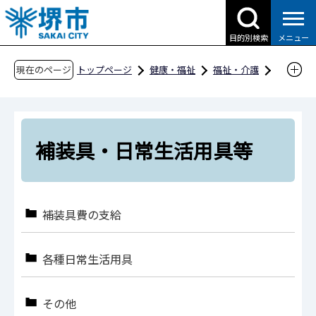
こ
の
目的別検索
メニュー
ペ
ー
現在のページ
トップページ
健康・福祉
福祉・介護
ジ
障害福祉
補装具・日常生活用具等
の
先
頭
補装具・日常生活用具等
で
す
補装具費の支給
各種日常生活用具
その他