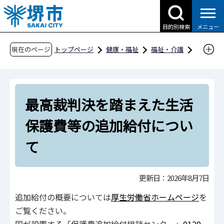
こ
の
目的別検索
メニュー
ペ
ー
現在のページ
トップページ
健康・福祉
福祉・介護
ジ
生活保護・生活困窮者
の
最高裁判決を踏まえた生活保護費等の追加給付
先
について
最高裁判決を踏まえた生活
頭
で
保護費等の追加給付につい
す
て
更新日：2026年8月7日
追加給付の概要については
厚生労働省ホームページ
を
ご覧ください。