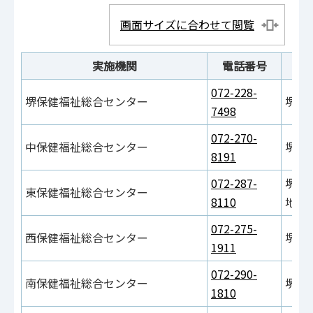
画面サイズに合わせて閲覧
実施機関
電話番号
072-228-
堺保健福祉総合センター
堺市
7498
072-270-
中保健福祉総合センター
堺市
8191
072-287-
堺市
東保健福祉総合センター
8110
地1
072-275-
西保健福祉総合センター
堺市
1911
072-290-
南保健福祉総合センター
堺市
1810