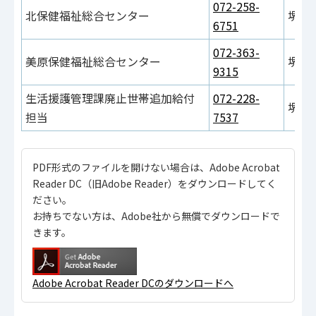
072-258-
北保健福祉総合センター
堺市
6751
072-363-
美原保健福祉総合センター
堺市
9315
生活援護管理課廃止世帯追加給付
072-228-
堺市
担当
7537
PDF形式のファイルを開けない場合は、Adobe Acrobat
Reader DC（旧Adobe Reader）をダウンロードしてく
ださい。
お持ちでない方は、Adobe社から無償でダウンロードで
きます。
Adobe Acrobat Reader DCのダウンロードへ