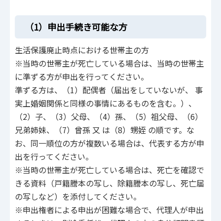
（1）申出手続き可能な方
生活保護廃止時点における世帯主の方
※当時の世帯主が死亡している場合は、当時の世帯主
に準ずる方が申出を行ってください。
準ずる方は、（1）配偶者（届出をしていないが、 事
実上婚姻関係と同様の事情にあるものを含む。）、
（2）子、（3）父母、（4）孫、（5）祖父母、（6）
兄弟姉妹、（7）曾孫 又 は（8）甥姪 の順です。な
お、同一順位の方が複数いる場合は、代表する方が申
出を行ってください。
※当時の世帯主が死亡している場合は、死亡を確認で
きる資料（戸籍謄本の写し、除籍謄本の写し、死亡届
の写しなど）を添付してください。
※申出権者による申出が困難な場合で、代理人が申出