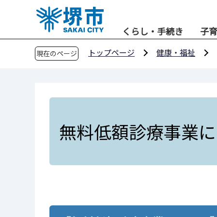
こ
の
くらし・手続き
子
ペ
ー
トップページ
健康・福祉
現在のページ
ジ
の
先
頭
で
す
無料低額診療事業に