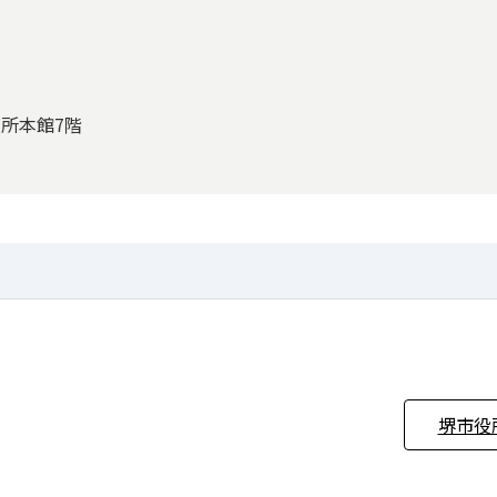
役所本館7階
堺市役