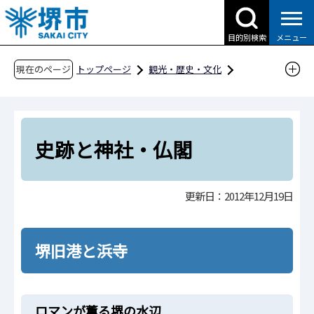
こ
の
目的別検索
メニュー
ペ
ー
現在のページ
トップページ
観光・歴史・文化
ジ
魅力あふれる自由都市・堺
の
伝統の継承 歴史・文化 堺
先
歴史を巡る 史跡と神社・仏閣
頭
史跡と神社・仏閣
で
史跡と神社・仏閣
す
更新日：2012年12月19日
堺旧港と浜寺
ロマンが薫る堺の水辺