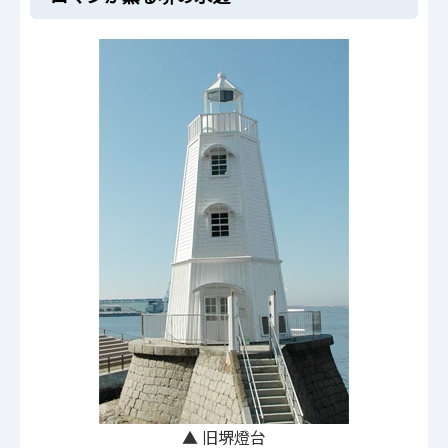
▲ 旧堺燈台