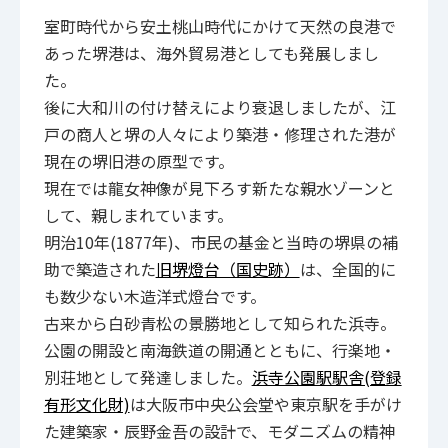
室町時代から安土桃山時代にかけて天然の良港で
あった堺港は、海外貿易港としても発展しまし
た。
後に大和川の付け替えにより衰退しましたが、江
戸の商人と堺の人々により築港・修理された港が
現在の堺旧港の原型です。
現在では龍女神像が見下ろす新たな親水ゾーンと
して、親しまれています。
明治10年(1877年)、市民の基金と当時の堺県の補
助で築造された
旧堺燈台（国史跡）
は、全国的に
も数少ない木造洋式燈台です。
古来から白砂青松の景勝地として知られた浜寺。
公園の開設と南海鉄道の開通とともに、行楽地・
別荘地として発達しました。
浜寺公園駅駅舎(登録
有形文化財)
は大阪市中央公会堂や東京駅を手がけ
た建築家・辰野金吾の設計で、モダニズムの精神