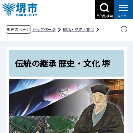
こ
の
目的別検索
メニュー
ペ
ー
現在のページ
トップページ
観光・歴史・文化
ジ
魅力あふれる自由都市・堺
の
伝統の継承 歴史・文化 堺
先
頭
伝統の継承 歴史・文化 堺
で
す