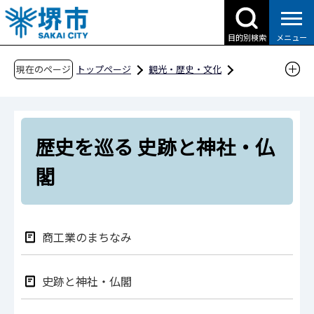
こ
の
目的別検索
メニュー
ペ
ー
現在のページ
トップページ
観光・歴史・文化
ジ
魅力あふれる自由都市・堺
の
伝統の継承 歴史・文化 堺
先
歴史を巡る 史跡と神社・仏閣
歴史を巡る 史跡と神社・仏
頭
で
閣
す
商工業のまちなみ
史跡と神社・仏閣