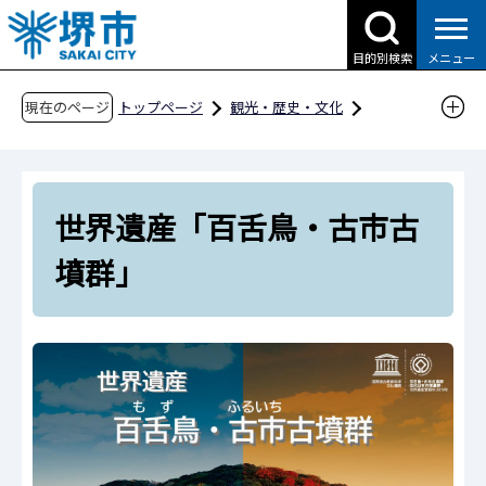
こ
の
目的別検索
メニュー
ペ
ー
現在のページ
トップページ
観光・歴史・文化
ジ
歴史・文化財
の
世界遺産「百舌鳥・古市古墳群」
先
世界遺産「百舌鳥・古市古
頭
で
墳群」
す