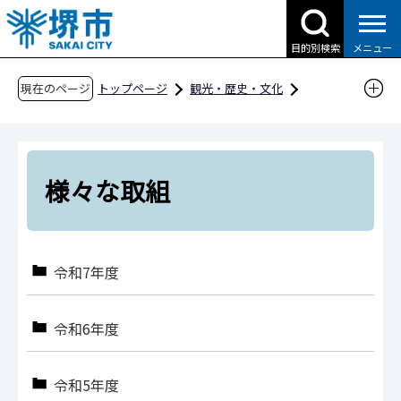
こ
の
目的別検索
メニュー
ペ
ー
現在のページ
トップページ
観光・歴史・文化
ジ
歴史・文化財
の
世界遺産「百舌鳥・古市古墳群」
先
様々な取組
頭
様々な取組
で
す
令和7年度
令和6年度
令和5年度