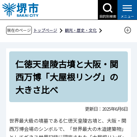
こ
の
目的別検索
メニュー
ペ
ー
現在のページ
トップページ
観光・歴史・文化
ジ
歴史・文化財
の
世界遺産「百舌鳥・古市古墳群」
先
百舌鳥・古市古墳群を「知る」
仁徳天皇陵古墳と大阪・関
頭
で
百舌鳥・古市古墳群とは
西万博「大屋根リング」の
す
仁徳天皇陵古墳と大阪・関西万博「大屋根リン
大きさ比べ
グ」の大きさ比べ
更新日：2025年6月6日
世界最大級の墳墓である仁徳天皇陵古墳と、大阪・関
西万博会場のシンボルで、「世界最大の木造建築物」