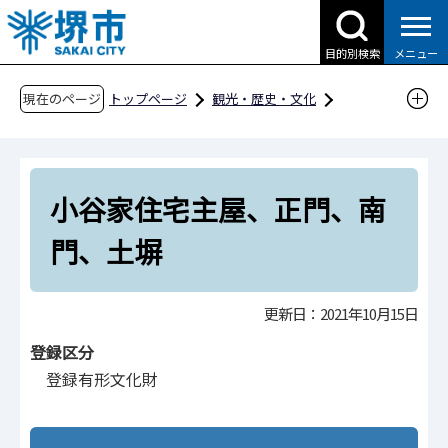
こ
の
目的別検索
メニュー
ペ
ー
現在のページ
トップページ
観光・歴史・文化
ジ
歴史・文化財
文化財
堺市の文化財
の
文化財登録制度 ～建物を活かし、文化を生かす
先
～
小谷家住宅主屋、正門、南
頭
小谷家住宅主屋、正門、南門、土塀
で
門、土塀
す
更新日：2021年10月15日
登録区分
登録有形文化財