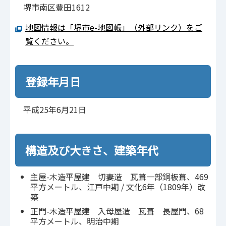
堺市南区豊田1612
地図情報は「堺市e-地図帳」（外部リンク）をご
覧ください。
登録年月日
平成25年6月21日
構造及び大きさ、建築年代
主屋-木造平屋建 切妻造 瓦葺一部銅板葺、469
平方メートル、江戸中期 / 文化6年（1809年）改
築
正門-木造平屋建 入母屋造 瓦葺 長屋門、68
平方メートル、明治中期