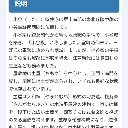
説明
小谷（こたに）家住宅は堺市南部の泉北丘陵中腹の
小谷城跡南西隅に位置します。
小谷家は鎌倉時代から続く地頭職の家柄で、小谷城
を築き、「小谷殿」と称しました。室町時代末に、三
好氏の軍勢に攻められ落城しましたが、小谷家の子孫
はその後も城跡に邸宅を構え、江戸時代には豊田村の
庄屋なども務めました。
屋敷地は主屋（おもや）を中心とし、正門・南門を
配し、周囲には土塀が巡らされ、いずれも良好な状態
で保存されています。
主屋は大和棟（やまとむね）形式の切妻造、桟瓦葺
（さんがわらぶき）の木造平屋建の建物で、東には棟
を一段下げた広い土間を、西寄りには式台玄関と格式
のある座敷を構えます。重厚な軸部構成になり、造作
も上質で、堺市内で稀少な江戸中期の大型民家です。