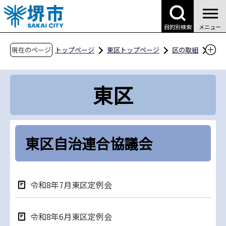
こ
の
目的別検索
メニュー
ペ
ー
現在のページ
トップページ
東区トップページ
区の取組
ジ
地域情報
自治会活動
の
東区自治連合協議会
東区
先
頭
で
す
東区自治連合協議会
令和8年7月東区定例会
令和8年6月東区定例会