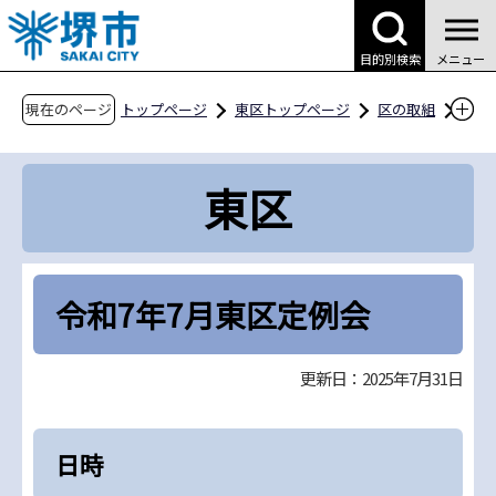
こ
の
目的別検索
メニュー
ペ
ー
現在のページ
トップページ
東区トップページ
区の取組
ジ
地域情報
自治会活動
の
東区自治連合協議会
令和7年7月東区定例会
東区
先
頭
で
す
令和7年7月東区定例会
更新日：2025年7月31日
日時