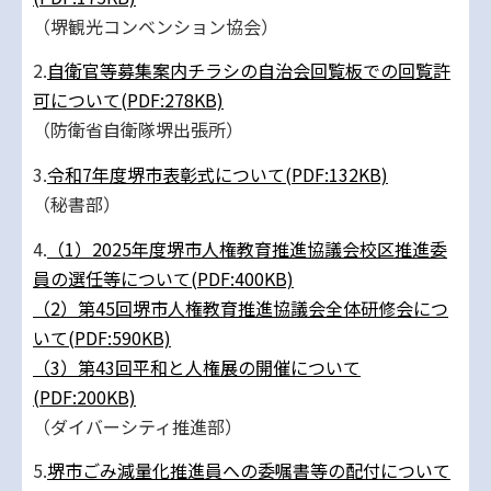
（堺観光コンベンション協会）
2.
自衛官等募集案内チラシの自治会回覧板での回覧許
可について(PDF:278KB)
（防衛省自衛隊堺出張所）
3.
令和7年度堺市表彰式について(PDF:132KB)
（秘書部）
4.
（1）2025年度堺市人権教育推進協議会校区推進委
員の選任等について(PDF:400KB)
（2）第45回堺市人権教育推進協議会全体研修会につ
いて(PDF:590KB)
（3）第43回平和と人権展の開催について
(PDF:200KB)
（ダイバーシティ推進部）
5.
堺市ごみ減量化推進員への委嘱書等の配付について