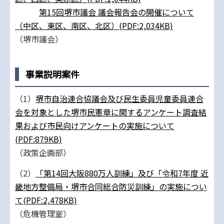
第15回堺市議会 議会報告会の開催について
（中区、東区、南区、北区）(PDF:2,034KB)
（堺市議会）
事業説明案件
（1）
堺市自治連合協議会及び民生委員児童委員連合
会を対象とした堺市民憲章に関するアンケート調査結
果および市民向けアンケートの実施について
(PDF:879KB)
（政策企画部）
（2）
「第14回大阪880万人訓練」及び「令和7年度 近
畿地方整備局・堺市合同総合防災訓練」の実施につい
て(PDF:2,478KB)
（危機管理室）