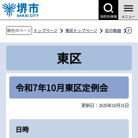
こ
の
目的別検索
メニュー
ペ
ー
現在のページ
トップページ
東区トップページ
区の取組
ジ
地域情報
自治会活動
の
東区自治連合協議会
東区
先
令和7年10月東区定例会
頭
で
す
令和7年10月東区定例会
更新日：2025年10月31日
日時