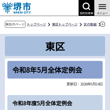
こ
の
目的別検索
メニュー
ペ
ー
現在のページ
トップページ
東区トップページ
区の取組
ジ
地域情報
自治会活動
の
東区自治連合協議会
令和8年5月全体定例会
東区
先
頭
で
す
令和8年5月全体定例会
更新日：2026年5月14日
令和8年度5月全体定例会