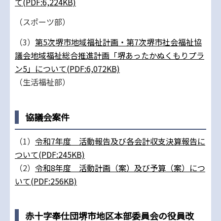
て(PDF:6,224KB)
（スポーツ部）
（3）
第5次堺市地域福祉計画・第7次堺市社会福祉協
議会地域福祉総合推進計画「堺あったかぬくもりプラ
ン5」について(PDF:6,072KB)
（生活福祉部）
協議会案件
（1）
令和7年度 活動報告及び各会計収支決算報告に
ついて(PDF:245KB)
（2）
令和8年度 活動計画（案）及び予算（案）につ
いて(PDF:256KB)
赤十字奉仕団堺市地区本部委員会の役員改