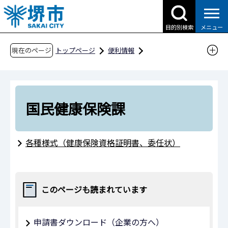
こ
の
目的別検索
メニュー
ペ
ー
現在のページ
トップページ
便利情報
ジ
申請書ダウンロード
の
申請書ダウンロード（市民の方へ）
先
組織別検索
健康福祉局
長寿社会部
頭
国民健康保険課
で
国民健康保険課
す
各種様式（健康保険資格証明書、委任状）
このページも読まれています
申請書ダウンロード（企業の方へ）