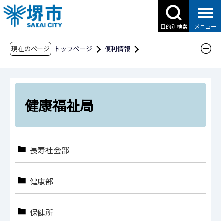
こ
の
目的別検索
メニュー
ペ
ー
現在のページ
トップページ
便利情報
ジ
申請書ダウンロード
の
申請書ダウンロード（市民の方へ）
先
組織別検索
健康福祉局
頭
健康福祉局
で
す
長寿社会部
健康部
保健所