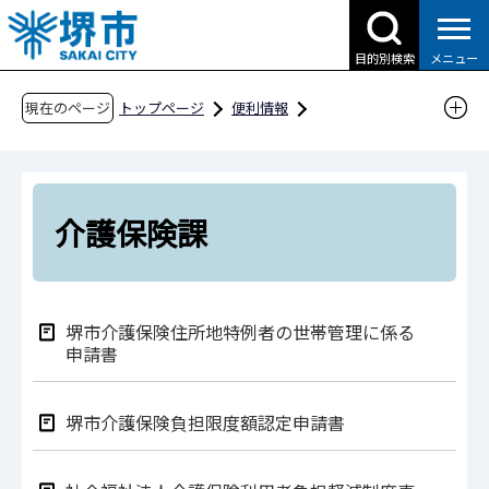
こ
の
目的別検索
メニュー
ペ
ー
現在のページ
トップページ
便利情報
ジ
申請書ダウンロード
の
申請書ダウンロード（市民の方へ）
先
組織別検索
健康福祉局
長寿社会部
頭
介護保険課
で
介護保険課
す
堺市介護保険住所地特例者の世帯管理に係る
申請書
堺市介護保険負担限度額認定申請書