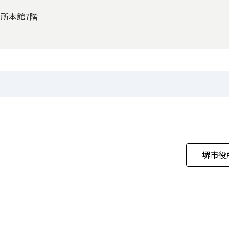
役所本館7階
堺市役