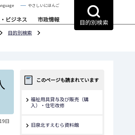
anguage
やさしいにほんご
・ビジネス
市政情報
目的別検索
目的別検索
入
このページも読まれています
福祉用具貸与及び販売（購
入）・住宅改修
19日
旧泉北すえむら資料館