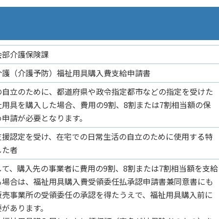
会部介護保険課
介護（介護予防）福祉用具購入費支給申請書
の自立のために、都道府県や政令指定都市などの指定を受けた
用具を購入した場合、費用の9割、8割または7割相当額の保
め申請が必要となります。
支援認定を受け、在宅での日常生活の自立のために使用する特
した者
て、購入先の事業者に費用の9割、8割または7割相当額を支給
る場合は、福祉用具購入費受領委任払承認申請書兼同意書にも
販売事業所の受領委任の承認を得たうえで、福祉用具購入前に
要があります。