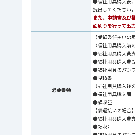
●福祉用具購入後
提出してください
また、申請書及び
面刷りを行って出
【受領委任払いの
（福祉用具購入前
●福祉用具購入費
●福祉用具購入費
●福祉用具のパン
●見積書
（福祉用具購入後
必要書類
●福祉用具購入届
●領収証
【償還払いの場合
●福祉用具購入費
●領収証
●福祉用具のパン