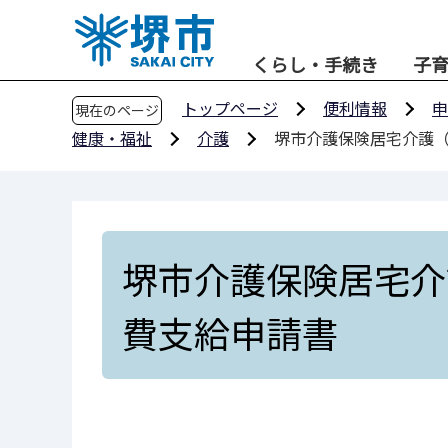
こ
の
くらし・手続き
子
ペ
ー
トップページ
便利情報
申
現在のページ
ジ
健康・福祉
介護
堺市介護保険居宅介護
の
先
頭
で
す
堺市介護保険居宅介
費支給申請書