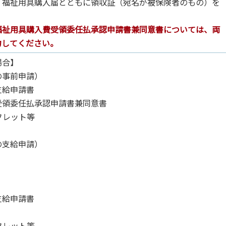
、福祉用具購入届とともに領収証（宛名が被保険者のもの）を
。
福祉用具購入費受領委任払承認申請書兼同意書については、両
力してください。
場合】
の事前申請）
支給申請書
受領委任払承認申請書兼同意書
フレット等
の支給申請）
】
支給申請書
フレット等