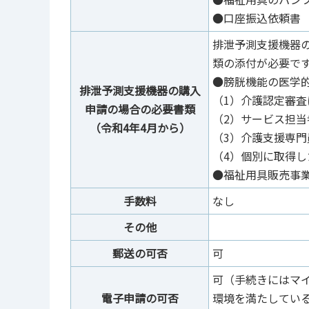
●口座振込依頼書
排泄予測支援機器
類の添付が必要で
●膀胱機能の医学的
排泄予測支援機器の購入
（1）介護認定審
申請の場合の必要書類
（2）サービス担
（令和4年4月から）
（3）介護支援専
（4）個別に取得し
●福祉用具販売事
手数料
なし
その他
郵送の可否
可
可（手続きにはマ
電子申請の可否
環境を満たしてい