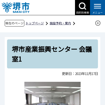
こ
の
目的別検索
メニュー
ペ
ー
現在のページ
トップページ
施設予約・案内
ジ
分類から探す
産業・商業関連施設
の
堺市産業振興センター施設詳細
先
堺市産業振興センター 会議室1
堺市産業振興センター 会議
頭
で
室1
す
更新日：2023年11月17日