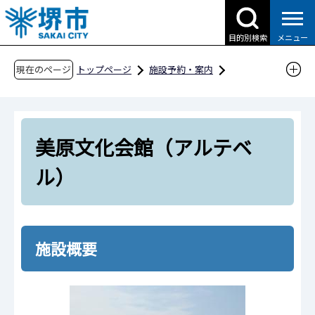
こ
の
目的別検索
メニュー
ペ
ー
現在のページ
トップページ
施設予約・案内
ジ
分類から探す
文化・教養・国際
の
ホール・会館等
先
美原文化会館（アルテベル）
美原文化会館（アルテベ
頭
で
ル）
す
施設概要