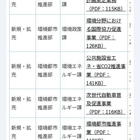
計画策定業務
（P
充
推進部
課
（PDF：115KB）
371
環境分野におけ
参考
新規・拡
環境都市
環境政策
る国際協力促進
（P
充
推進部
課
事業（PDF：
297
126KB）
公共施設省エ
参考
新規・拡
環境都市
環境エネ
ネ・省CO2推進事
（P
充
推進部
ルギー課
業（PDF：
721
141KB）
次世代自動車普
参考
新規・拡
環境都市
環境エネ
及促進事業
（P
充
推進部
ルギー課
（PDF：116KB）
249
環境都市推進事
参考
新規・拡
環境都市
環境エネ
業（PDF：
（P
充
推進部
ルギー課