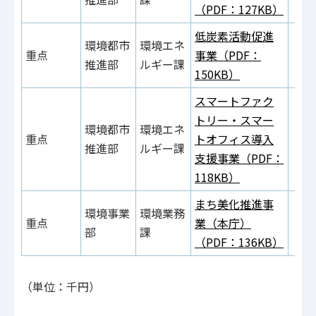
（PDF：127KB）
低炭素活動促進
環境都市
環境エネ
重点
事業（PDF：
推進部
ルギー課
150KB）
スマートファク
トリー・スマー
環境都市
環境エネ
重点
トオフィス導入
推進部
ルギー課
支援事業（PDF：
118KB）
まち美化推進事
環境事業
環境業務
重点
業（本庁）
部
課
（PDF：136KB）
（単位：千円）