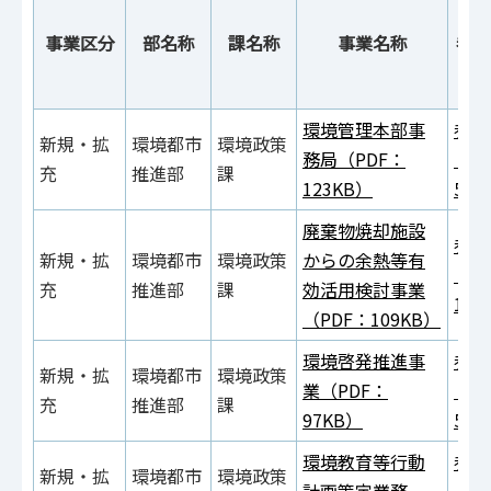
事業区分
部名称
課名称
事業名称
参考
環境管理本部事
参考
新規・拡
環境都市
環境政策
務局（PDF：
（P
充
推進部
課
123KB）
575
廃棄物焼却施設
参考
新規・拡
環境都市
環境政策
からの余熱等有
（P
充
推進部
課
効活用検討事業
193
（PDF：109KB）
環境啓発推進事
参考
新規・拡
環境都市
環境政策
業（PDF：
（P
充
推進部
課
97KB）
529
環境教育等行動
参考
新規・拡
環境都市
環境政策