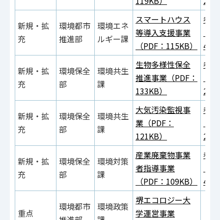
119KB）
214
スマートハウス
参考
新規・拡
環境都市
環境エネ
等導入支援事業
（P
充
推進部
ルギー課
（PDF：115KB）
414
生物多様性保全
参考
新規・拡
環境保全
環境共生
推進事業（PDF：
（P
充
部
課
133KB）
290
大気汚染監視事
参考
新規・拡
環境保全
環境共生
業（PDF：
（P
充
部
課
121KB）
273
産業廃棄物事業
参考
新規・拡
環境保全
環境対策
者指導事業
（P
充
部
課
（PDF：109KB）
404
堺エコロジー大
環境都市
環境政策
重点
学運営事業
推進部
課