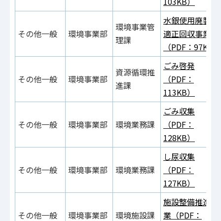
103KB）
水銀使用廃製品
環境事業管
その他一般
環境事業部
適正回収事業
理課
（PDF：97KB）
ごみ啓発
資源循環推
その他一般
環境事業部
（PDF：
進課
113KB）
ごみ収集
その他一般
環境事業部
環境業務課
（PDF：
128KB）
し尿収集
その他一般
環境事業部
環境業務課
（PDF：
127KB）
施設整備推進事
その他一般
環境事業部
環境施設課
業（PDF：