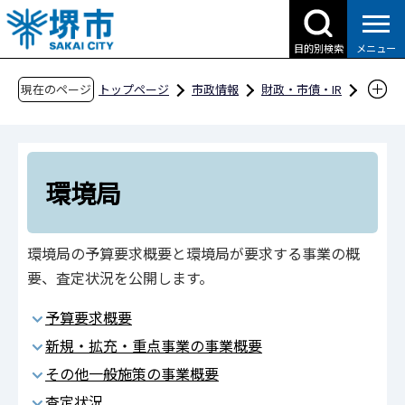
こ
の
目的別検索
メニュー
ペ
ー
現在のページ
トップページ
市政情報
財政・市債・IR
ジ
予算・決算・財政収支
予算編成過程の公開
の
平成30年度当初予算
一般会計
先
組織（局・区）別の予算要求概要と予算編成過
頭
環境局
程
で
す
環境局
環境局の予算要求概要と環境局が要求する事業の概
要、査定状況を公開します。
予算要求概要
新規・拡充・重点事業の事業概要
その他一般施策の事業概要
査定状況