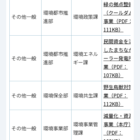
緑の拠点整備
環境都市推
（クールダム）
その他一般
環境政策課
進部
事業（PDF：
111KB）
民間資金を活用
したまちなかソ
環境都市推
環境エネル
その他一般
ーラー発電所事
進部
ギー課
業（PDF：
107KB）
野生鳥獣対策事
その他一般
環境保全部
環境共生課
業（PDF：
112KB）
減量化・資源化
環境事業管
事業（本庁）
その他一般
環境事業部
理課
（PDF：