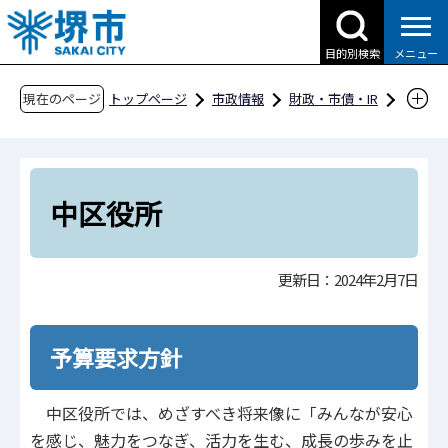
こ
の
目的別検索
メニュー
ペ
ー
現在のページ
トップページ
市政情報
財政・市債・IR
ジ
予算・決算・財政収支
予算編成過程の公開
の
令和6年度当初予算
一般会計
先
組織（局・区）別の予算要求概要と予算編成過
頭
中区役所
程
で
す
中区役所
更新日：2024年2月7日
予算要求方針
中区役所では、めざすべき将来像に「みんなが安心
を感じ、魅力をつなぎ、活力を生む、成長の歩みを止