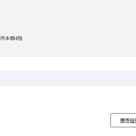
役所本館4階
堺市役