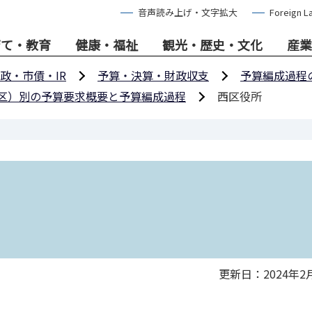
音声読み上げ・文字拡大
Foreign L
育て・教育
健康・福祉
観光・歴史・文化
産業
政・市債・IR
予算・決算・財政収支
予算編成過程
区）別の予算要求概要と予算編成過程
西区役所
更新日：2024年2