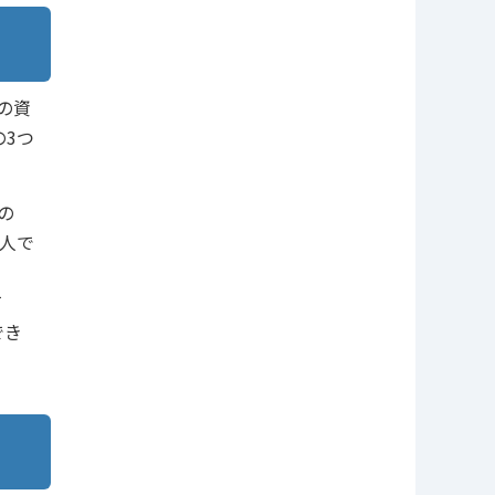
の資
3つ
の
人で
文
て
でき