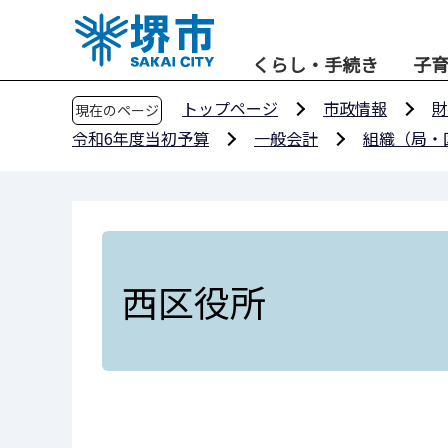
こ
の
くらし・手続き
子
ペ
ー
トップページ
市政情報
財
現在のページ
ジ
令和6年度当初予算
一般会計
組織（局・
の
先
頭
で
す
西区役所