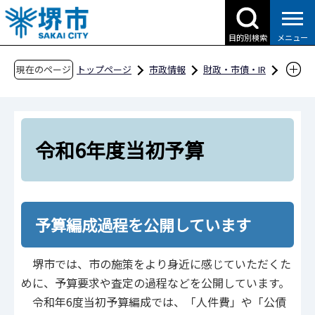
こ
の
目的別検索
メニュー
ペ
ー
現在のページ
トップページ
市政情報
財政・市債・IR
ジ
予算・決算・財政収支
予算編成過程の公開
の
令和6年度当初予算
先
頭
令和6年度当初予算
で
す
予算編成過程を公開しています
堺市では、市の施策をより身近に感じていただくた
めに、予算要求や査定の過程などを公開しています。
令和年6度当初予算編成では、「人件費」や「公債