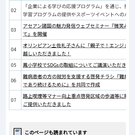
「企業による学びの応援プログラム」を通じ、損害
02
学習プログラムの提供やスポーツイベントへのパラ
アセアン諸国の魅力発信ウェブセミナー『微笑みの
03
て』を開催
オリンピアン土佐礼子さんに「親子で！エンジョイ
04
越しいただきました！
05
鳳小学校でSDGsの取組についてご講演いただきま
難病患者の方の就労を支援する啓発チラシ『難病を
06
であり続けるために』を共同で作成
路上喫煙等マナー向上重点啓発区域の歩道等に貼り
07
ご提供いただきました
このページも読まれています