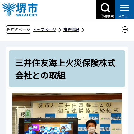
こ
の
目的別検索
メニュー
ペ
ー
現在のページ
トップページ
市政情報
ジ
都市計画とまちづくり
の
さかい・コネクテッド・デスク（公民連携の窓
先
口）
三井住友海上火災保険株式
頭
企業のみなさまとの取組
で
会社との取組
す
三井住友海上火災保険株式会社との取組