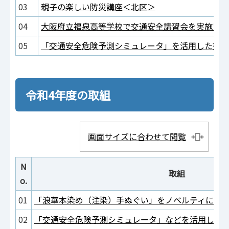
03
親子の楽しい防災講座＜北区＞
04
大阪府立福泉高等学校で交通安全講習会を実施いた
05
「交通安全危険予測シミュレータ」を活用した交通
令和4年度の取組
画面サイズに合わせて閲覧
N
取組
o.
01
「浪華本染め（注染）手ぬぐい」をノベルティに採
02
「交通安全危険予測シミュレータ」などを活用した