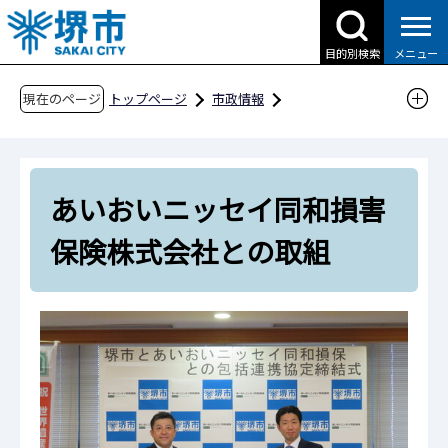
こ
の
目的別検索
メニュー
ペ
ー
現在のページ
トップページ
市政情報
ジ
都市計画とまちづくり
の
さかい・コネクテッド・デスク（公民連携の窓
先
口）
あいおいニッセイ同和損害
頭
企業のみなさまとの取組
で
保険株式会社との取組
す
あいおいニッセイ同和損害保険株式会社との取
組