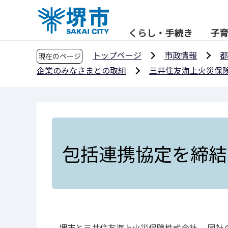
こ
の
くらし・手続き
子
ペ
ー
トップページ
市政情報
都
現在のページ
ジ
企業のみなさまとの取組
三井住友海上火災保
の
先
頭
で
す
包括連携協定を締結
堺市と三井住友海上火災保険株式会社、 同社