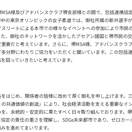
MSA様及びアドバンスクラブ堺支部様との間で、包括連携協
催中の東京オリンピックの女子柔道では、御社所属の新井選手
アスリートによる本市での様々なイベントへの参加により市民
また、御社のネットワークを活かしたアセアン諸国と堺市民の
重要だと考えています。さらに、堺MSA様、アドバンスクラ
ど多分野にわたりご協力をいただくと聞いています。この包括
携を図っていきたいと考えています。
をはじめ、関係者の皆様に改めて厚く御礼を申し上げます。
との共通価値の創造」により、社会経済活動を支える重要なイ
命を、永続的・安定的に果たすべく日々取り組んでおります。堺
協定の責任の重さを理解し、SDGs未来都市であり、ゼロカー
組みを進めてまいります。