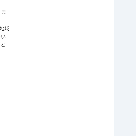
りま
地域
ない
まと