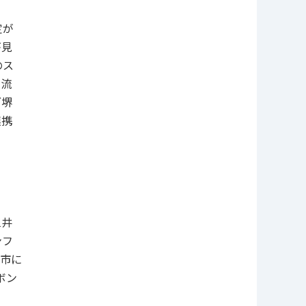
定が
が見
のス
交流
ブ堺
連携
三井
ンフ
市に
ボン