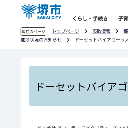
こ
の
くらし・手続き
子
ペ
ー
トップページ
市政情報
都
現在のページ
ジ
進捗状況のお知らせ
ドーセットバイアゴーラ
の
先
頭
で
す
ドーセットバイアゴ
株式会社 アゴーラ ホスピタリティーズ（本社