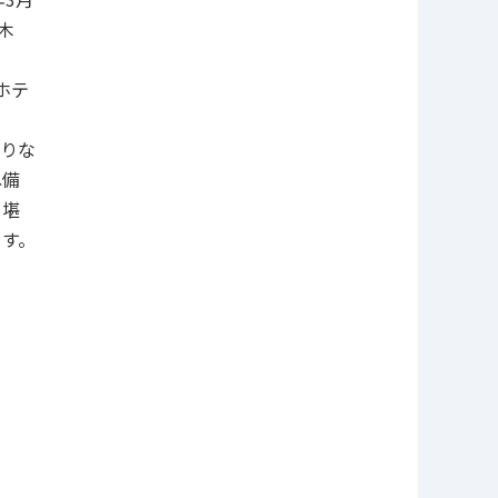
木
ホテ
ありな
ね備
を堪
す。