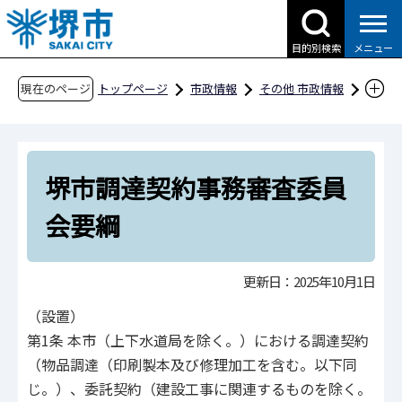
こ
の
目的別検索
メニュー
ペ
ー
現在のページ
トップページ
市政情報
その他 市政情報
ジ
条例・規則、公報、公示送達など
要綱等
の
財務
堺市調達契約事務審査委員会要綱
先
堺市調達契約事務審査委員
頭
で
会要綱
す
更新日：2025年10月1日
（設置）
第1条 本市（上下水道局を除く。）における調達契約
（物品調達（印刷製本及び修理加工を含む。以下同
じ。）、委託契約（建設工事に関連するものを除く。