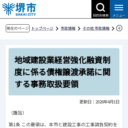
こ
の
目的別検索
メニュー
ペ
ー
現在のページ
トップページ
市政情報
その他 市政情報
ジ
条例・規則、公報、公示送達など
要綱等
の
財務
先
地域建設業経営強化融資制度に係る債権譲渡承
地域建設業経営強化融資制
頭
諾に関する事務取扱要領
で
度に係る債権譲渡承諾に関
す
する事務取扱要領
更新日：2026年4月1日
（趣旨）
第1条 この要領は、本市と建設工事の工事請負契約を