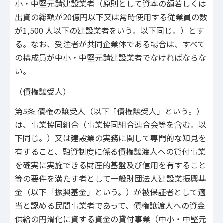
小・中堅元請建設業者（原則として資本の額若しくは
出資の総額が20億円以下又は常時使用する従業員の数
が1,500 人以下の建設業者をいう。以下同じ。）とす
る。なお、受注者が共同企業体である場合は、すべて
の構成員が中小・中堅元請建設業者でなければならな
い。
（債権譲受人）
第5条 債権の譲受人（以下「債権譲受人」という。）
は、事業協同組合（事業協同組合連合会等を含む。以
下同じ。）又は建設業の実務に関して専門的な知見を
有すること、融資制度に係る債権譲渡人への貸付事業
を確実に実施できる財産的基盤及び信用を有すること
等の要件を満たす者として一般財団法人建設業振興基
金（以下「振興基金」という。）が被保証者として適
当と認める民間事業者であって、債権譲渡人への資金
供給の円滑化に資する資金の貸付事業（中小・中堅元