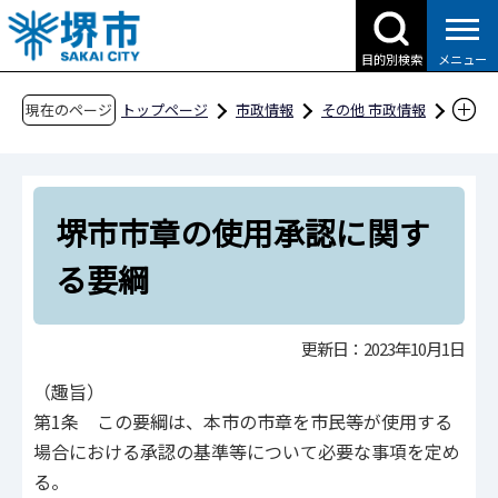
こ
の
目的別検索
メニュー
ペ
ー
現在のページ
トップページ
市政情報
その他 市政情報
ジ
条例・規則、公報、公示送達など
要綱等
の
総規
堺市市章の使用承認に関する要綱
先
堺市市章の使用承認に関す
頭
で
る要綱
す
更新日：2023年10月1日
（趣旨）
第1条 この要綱は、本市の市章を市民等が使用する
場合における承認の基準等について必要な事項を定め
る。