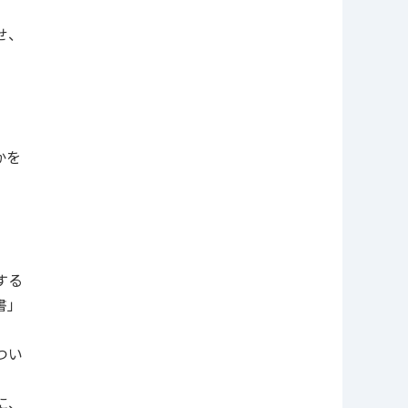
せ、
かを
する
書」
。
つい
に、