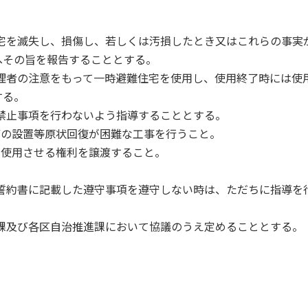
住宅を滅失し、損傷し、若しくは汚損したとき又はこれらの事実
へその旨を報告することとする。
管理者の注意をもって一時避難住宅を使用し、使用終了時には使
する。
る禁止事項を行わないよう指導することとする。
備の設置等原状回復が困難な工事を行うこと。
を使用させる権利を譲渡すること。
や誓約書に記載した遵守事項を遵守しない時は、ただちに指導を
理課及び各区自治推進課において協議のうえ定めることとする。
。
。