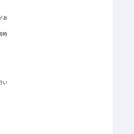
があ
用時
行い