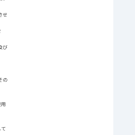
させ
2
及び
その
使用
して