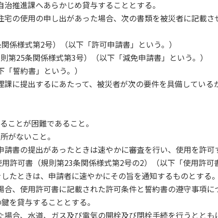
区自治推進課へあらかじめ貸与することとする。
難住宅の使用の申し出があった場合、次の書類を被災者に記載さ
条関係様式第2号）（以下「許可申請書」という。）
規則第25条関係様式第3号）（以下「減免申請書」という。）
以下「誓約書」という。）
管理課に提出するにあたって、被災者が次の要件を具備している
することが困難であること。
場所がないこと。
可申請書の提出があったときは速やかに審査を行い、使用を許可
用許可書（規則第23条関係様式第2号の2）（以下「使用許可
をしたときは、申請者に速やかにその旨を通知するものとする
た場合、使用許可書に記載された許可条件と誓約書の遵守事項に
の鍵を貸与することとする。
した場合、水道、ガス及び電気の開栓及び閉栓手続を行うととも