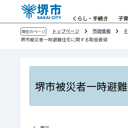
こ
の
くらし・手続き
子
ペ
ー
トップページ
市政情報
そ
現在のページ
ジ
堺市被災者一時避難住宅に関する取扱要領
の
先
頭
で
す
堺市被災者一時避難
1 趣旨