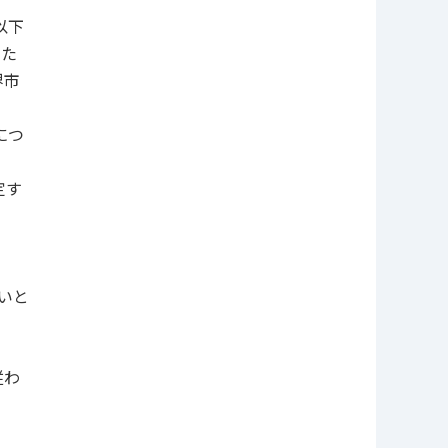
以下
いた
堺市
。
につ
定す
いと
従わ