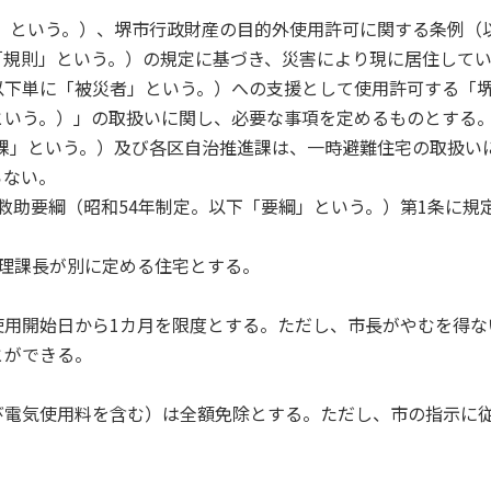
法」という。）、堺市行政財産の目的外使用許可に関する条例（
「規則」という。）の規定に基づき、災害により現に居住して
以下単に「被災者」という。）への支援として使用許可する「
という。）」の取扱いに関し、必要な事項を定めるものとする
理課」という。）及び各区自治推進課は、一時避難住宅の取扱い
らない。
救助要綱（昭和54年制定。以下「要綱」という。）第1条に規
理課長が別に定める住宅とする。
用開始日から1カ月を限度とする。ただし、市長がやむを得な
とができる。
電気使用料を含む）は全額免除とする。ただし、市の指示に