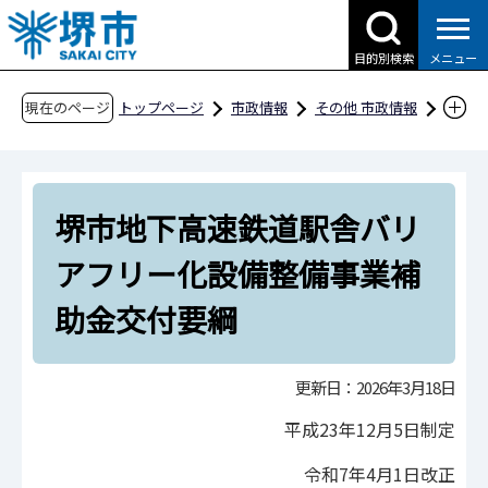
こ
の
目的別検索
メニュー
ペ
ー
現在のページ
トップページ
市政情報
その他 市政情報
ジ
条例・規則、公報、公示送達など
要綱等
の
建設
先
堺市地下高速鉄道駅舎バリアフリー化設備整備
堺市地下高速鉄道駅舎バリ
頭
事業補助金交付要綱
で
アフリー化設備整備事業補
す
助金交付要綱
更新日：2026年3月18日
平成23年12月5日制定
令和7年4月1日改正