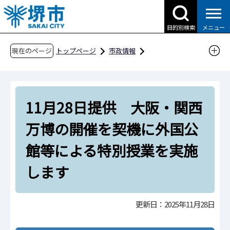
こ
の
目的別検索
メニュー
ペ
ー
現在のページ
トップページ
市政情報
ジ
広報・広聴・シティプロモーション
報道
の
報道提供資料
過去の報道提供資料
先
令和7年
令和7年11月
11月28日提供 大阪・関西
頭
で
11月28日提供 大阪・関西万博の開催を契機に
万博の開催を契機に外国公
す
外国公館等による特別授業を実施します
館等による特別授業を実施
します
更新日：2025年11月28日