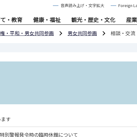
音声読み上げ・文字拡大
Foreign L
育て・教育
健康・福祉
観光・歴史・文化
産業
権・平和・男女共同参画
男女共同参画
相談・交流
います
特別警報発令時の臨時休館について