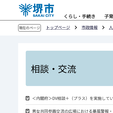
こ
の
くらし・手続き
子
ペ
ー
トップページ
市政情報
人
現在のページ
ジ
の
先
頭
で
す
相談・交流
＜内閣府＞DV相談＋（プラス）を実施して
男女共同参画交流の広場における暴風警報・