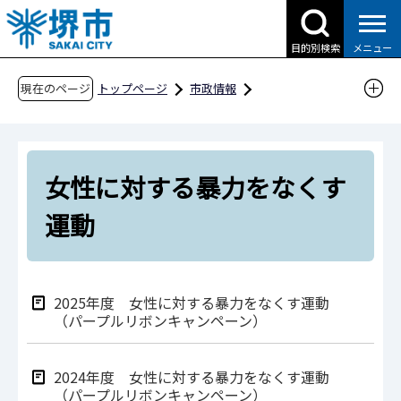
こ
の
目的別検索
メニュー
ペ
ー
現在のページ
トップページ
市政情報
ジ
人権・平和・男女共同参画
男女共同参画
の
事業案内
女性に対する暴力をなくす運動
先
女性に対する暴力をなくす
頭
で
運動
す
2025年度 女性に対する暴力をなくす運動
（パープルリボンキャンペーン）
2024年度 女性に対する暴力をなくす運動
（パープルリボンキャンペーン）