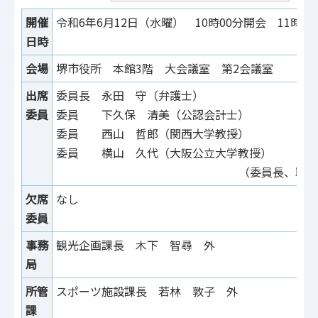
開催
令和6年6月12日（水曜） 10時00分開会 11時3
日時
会場
堺市役所 本館3階 大会議室 第2会議室
出席
委員長 永田 守（弁護士）
委員
委員 下久保 清美（公認会計士）
委員 西山 哲郎（関西大学教授）
委員 横山 久代（大阪公立大学教授）
（委員長、職務
欠席
なし
委員
事務
観光企画課長 木下 智尋 外
局
所管
スポーツ施設課長 若林 敦子 外
課