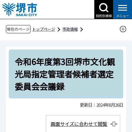
こ
の
目的別検索
メニュー
ペ
ー
現在のページ
トップページ
市政情報
ジ
行政運営・計画・指針
指定管理者制度
の
指定管理者候補者選定委員会会議録等
先
令和6年度第3回堺市文化観光局指定管理者候補
令和6年度第3回堺市文化観
頭
者選定委員会会議録
で
光局指定管理者候補者選定
す
委員会会議録
更新日：2024年8月26日
画面サイズに合わせて閲覧