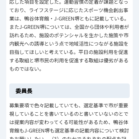
応した項目を設定した。運動習慣の定着が課題となっ
ており、ライフステージに応じたスポーツ機会創出事
業は、鴨谷体育館・J-GREEN堺ともに記載している。
またJ-GREEN堺については、全国から団体や利用者が
訪れるため、施設のポテンシャルを生かした施策や市
内観光への誘導という点で地域活性につながる施設を
目指してほしいと考えている。平日の施設利用を促進
する取組と堺市民の利用を促進する取組は優劣がある
ものではない。
委員長
募集要項で色々記載していても、選定基準で市が重要
視していることを書いているのと書いていないのとで
は提案内容が変わってくる可能性があるため、鴨谷体
育館もJ-GREEN堺も選定基準の記載内容について検討
をお願いしたい。（3）のなかでそれぞれの配点を記