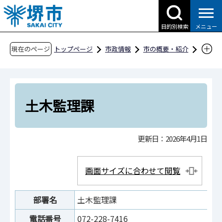
こ
の
目的別検索
メニュー
ペ
ー
現在のページ
トップページ
市政情報
市の概要・紹介
ジ
市役所案内
市の組織・問合せ
建設局
の
土木部
土木監理課
先
頭
土木監理課
で
す
更新日：2026年4月1日
画面サイズに合わせて閲覧
部署名
土木監理課
電話番号
072-228-7416