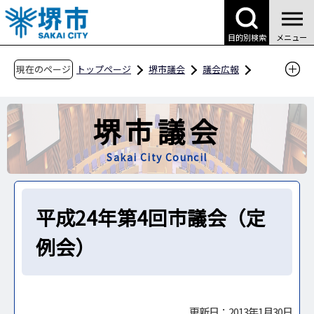
こ
の
目的別検索
メニュー
ペ
ー
現在のページ
トップページ
堺市議会
議会広報
ジ
議会のうごき
の
平成24年第4回市議会（定例会）
堺市議会
先
頭
Sakai City Council
で
す
平成24年第4回市議会（定
例会）
更新日：2013年1月30日