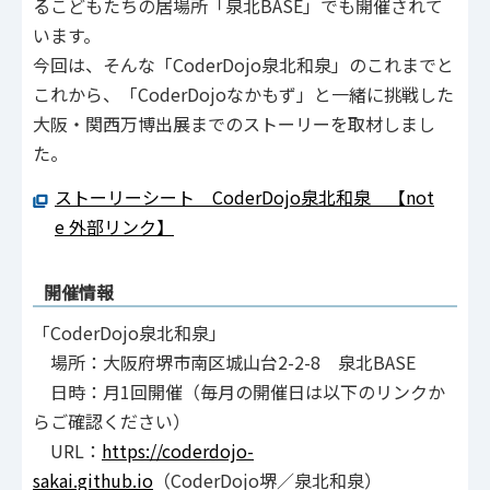
るこどもたちの居場所「泉北BASE」でも開催されて
います。
今回は、そんな「CoderDojo泉北和泉」のこれまでと
これから、「CoderDojoなかもず」と一緒に挑戦した
大阪・関西万博出展までのストーリーを取材しまし
た。
ストーリーシート CoderDojo泉北和泉 【not
e 外部リンク】
開催情報
「CoderDojo泉北和泉」
場所：大阪府堺市南区城山台2-2-8 泉北BASE
日時：月1回開催（毎月の開催日は以下のリンクか
らご確認ください）
URL：
https://coderdojo-
sakai.github.io
（CoderDojo堺／泉北和泉）