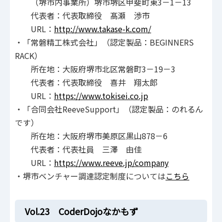
（堺市内事業所）堺市堺区甲斐町東3－1－13
代表者：代表取締役 髙瀬 渉市
URL：
http://www.takase-k.com/
・「常磐精工株式会社」（認定製品：BEGINNERS
RACK）
所在地：大阪府堺市北区常磐町3－19－3
代表者：代表取締役 喜井 翔太郎
URL：
https://www.tokisei.co.jp
・「合同会社ReeveSupport」（認定製品：のれるん
です）
所在地：大阪府堺市美原区黒山878－6
代表者：代表社員 三澤 由佳
URL：
https://www.reeve.jp/company
・堺市ベンチャー調達認定制度については
こちら
Vol.23 CoderDojoなかもず