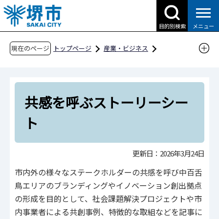
こ
の
目的別検索
メニュー
ペ
ー
現在のページ
トップページ
産業・ビジネス
ジ
企業への支援・届出
創業支援
の
社会課題解決型イノベーション創出事業
先
共感を呼ぶストーリーシート
共感を呼ぶストーリーシー
頭
で
ト
す
更新日：2026年3月24日
市内外の様々なステークホルダーの共感を呼び中百舌
鳥エリアのブランディングやイノベーション創出拠点
の形成を目的として、社会課題解決プロジェクトや市
内事業者による共創事例、特徴的な取組などを記事に