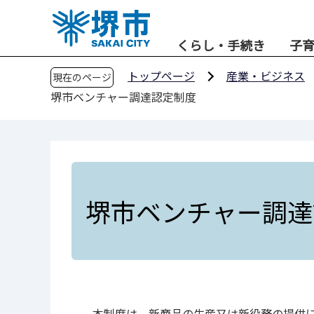
こ
の
くらし・手続き
子
ペ
ー
トップページ
産業・ビジネス
現在のページ
ジ
堺市ベンチャー調達認定制度
の
先
頭
で
す
堺市ベンチャー調達
本制度は、新商品の生産又は新役務の提供に