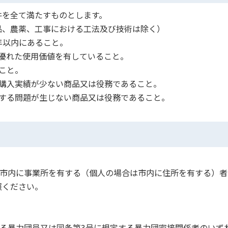
件を全て満たすものとします。
品、農薬、工事における工法及び技術は除く）
年以内にあること。
優れた使用価値を有していること。
こと。
つ購入実績が少ない商品又は役務であること。
関する問題が生じない商品又は役務であること。
堺市内に事業所を有する（個人の場合は市内に住所を有する）者
照ください。
する暴力団員又は同条第3号に規定する暴力団密接関係者のいず