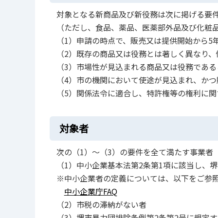
対象となる新商品及び新役務は次に掲げる要
（ただし、食品、薬品、医薬部外品及び化粧
（1）申請の時点で、販売又は提供開始から5
（2）既存の商品又は役務とは著しく異なり、
（3）市場性が見込まれる商品又は役務である
（4）市の機関において使途が見込まれ、か
（5）関係法令に適合し、特許権等の権利に
対象者
次の（1）～（3）の要件を全て満たす事業者
（1）中小企業基本法第2条第1項に該当し、
※中小企業者の定義については、以下をご参
中小企業庁FAQ
（2）市税の滞納がない者
（3）堺市暴力団排除条例第2条第2号に規定