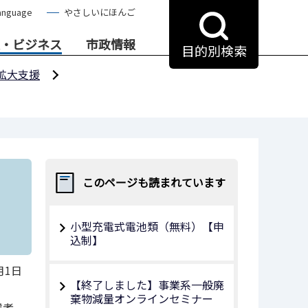
anguage
やさしいにほんご
・ビジネス
市政情報
目的別検索
拡大支援
このページも読まれています
小型充電式電池類（無料）【申
込制】
月1日
【終了しました】事業系一般廃
棄物減量オンラインセミナー
業者