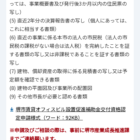
っては、事業概要書及び発行後3か月以内の住民票の
写し）
(5) 直近2年分の決算報告書の写し（個人にあっては、
これに相当する書類）
(6) 直近の事業に係る本市の法人の市民税（法人の市
民税の課税がない場合は法人税）を完納したことを証
する書類の写し又は非課税であることを証する書類の
写し
(7) 建物、償却資産の取得に係る見積書の写し又は予
定額を確認できる書類
(8) 建物の平面図及び事業所の配置図
(9) その他市長が必要と認める書類
堺市賃貸オフィスビル設置促進補助金交付資格認
定申請様式（ワード：92KB）
※申請及びご相談の際は、事前に堺市産業成長推進課
までご連絡願います。