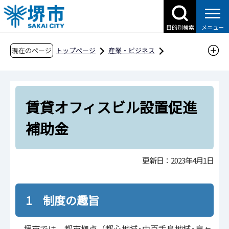
こ
の
目的別検索
メニュー
ペ
ー
現在のページ
トップページ
産業・ビジネス
ジ
企業への支援・届出
企業投資支援
の
業務系オフィスの設置・開設に対する補助制度
先
賃貸オフィスビル設置促進補助金
賃貸オフィスビル設置促進
頭
で
補助金
す
更新日：2023年4月1日
1 制度の趣旨
堺市では、都市拠点（都心地域･中百舌鳥地域･泉ヶ