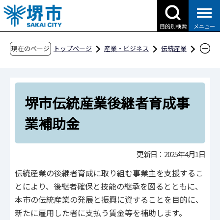
こ
の
目的別検索
メニュー
ペ
ー
現在のページ
トップページ
産業・ビジネス
伝統産業
ジ
伝統産業振興への補助制度
の
堺市伝統産業後継者育成事業補助金
先
堺市伝統産業後継者育成事
頭
で
業補助金
す
更新日：2025年4月1日
伝統産業の後継者育成に取り組む事業主を支援するこ
とにより、後継者確保と技能の継承を図るとともに、
本市の伝統産業の発展と振興に資することを目的に、
新たに雇用した者に支払う賃金等を補助します。