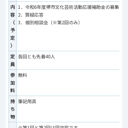
内
1．令和6年度堺市文化芸術活動応援補助金の募集に
容
2．質疑応答
（
3．個別相談会（※第2回のみ）
予
定
）
定
各回とも先着40人
員
参
無料
加
料
持
筆記用具
ち
物
※第1回と第2回は同内容です。