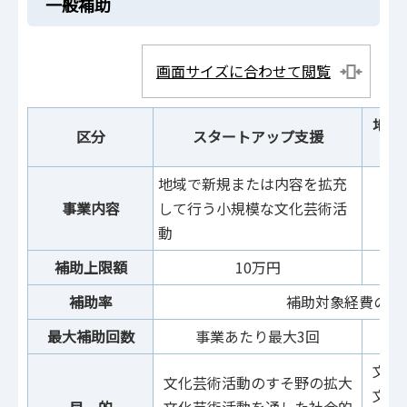
一般補助
画面サイズに合わせて閲覧
地域
区分
スタートアップ支援
地域で新規または内容を拡充
事業内容
して行う小規模な文化芸術活
地
動
補助上限額
10万円
補助率
補助対象経費の1/
最大補助
回数
事業あたり最大3回
文化
文化芸術活動のすそ野の拡大
文化
目 的
文化芸術活動を通した社会的