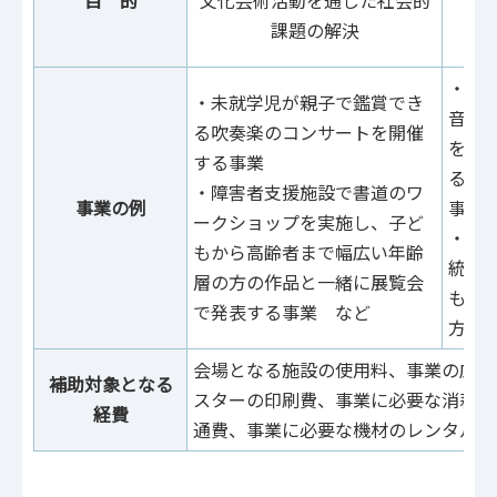
課題の解決
・子
・未就学児が親子で鑑賞でき
音や
る吹奏楽のコンサートを開催
を自
する事業
るワ
・障害者支援施設で書道のワ
事業の例
事
ークショップを実施し、子ど
・シ
もから高齢者まで幅広い年齢
統芸
層の方の作品と一緒に展覧会
もら
で発表する事業 など
方々
会場となる施設の使用料、事業の広告
補助対象となる
スターの印刷費、事業に必要な消耗品
経費
通費、事業に必要な機材のレンタル費