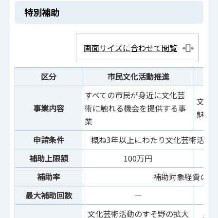
特別補助
画面サイズに合わせて閲覧
区分
市民文化活動推進
すべての市民が身近に文化芸
文化
事業内容
術に触れる機会を提供する事
魅力
業
申請条件
概ね3年以上にわたり文化芸術活動
補助上限額
100万円
補助率
補助対象経費の1/
最大補助
回数
―
文化芸術活動のすそ野の拡大