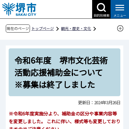
こ
の
目的別検索
メニュー
ペ
ー
現在のページ
トップページ
観光・歴史・文化
ジ
文化・芸術
文化芸術活動支援
の
堺市文化芸術活動応援補助金
令和6年度
先
令和6年度 堺市文化芸術活動応援補助金につ
令和6年度 堺市文化芸術
頭
いて ※募集は終了しました
で
活動応援補助金について
す
※募集は終了しました
更新日：2024年3月26日
※令和6年度実施分より、補助金の区分や事業内容等
を変更しました。
これに伴い、様式等も変更しており