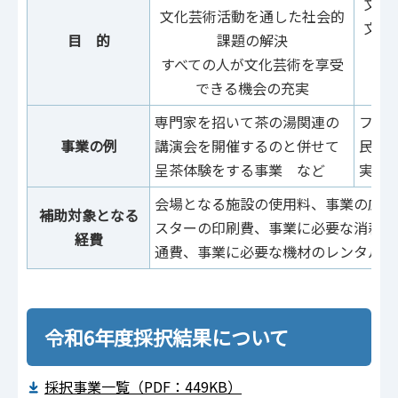
文化
文化芸術活動を通した社会的
文化
目 的
課題の解決
すべての人が文化芸術を享受
できる機会の充実
専門家を招いて茶の湯関連の
フェ
事業の例
講演会を開催するのと併せて
民オ
呈茶体験をする事業 など
実施
会場となる施設の使用料、事業の広告
補助対象となる
スターの印刷費、事業に必要な消耗品
経費
通費、事業に必要な機材のレンタル費
令和6年度採択結果について
採択事業一覧（PDF：449KB）